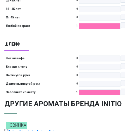
26–35 лет
0
35–45 лет
0
От 45 лет
0
Любой возраст
1
ШЛЕЙФ
Нет шлейфа
0
Близко к телу
0
Вытянутой руки
0
Далее вытянутой руки
0
Заполняет комнату
1
ДРУГИЕ АРОМАТЫ БРЕНДА INITIO
НОВИНКА
НОВИНКА
НОВИНКА