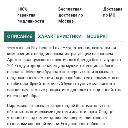
100%
Бесплатная
Доставка
гарантия
доставка по
по МО
подлинности
Москве
ОПИСАНИЕ
ХАРАКТЕРИСТИКИ
ВОЗВРАТ
⭐⭐⭐⭐⭐
Initio Psychedelic Love – чувственная, сексуальная
композиция с неординарным, интригующим названием.
Аромат французского селективного бренда был выпущен в
2017 году и предназначен для мужчин, женщин любого
возраста. Мелодия будоражит с первых нот и вызывает
неоднозначные эмоции, но распробовав ее невозможно не
влюбиться. Яркий цветочный букет с густым маслянисто-
сливочным, томным раскрытием дополнит как дневной, так
и вечерний образ.
Пирамидка открывается прохладой бергамотовых нот,
объятых экзотическими цветами иланг-иланга. Сердце
утопает в сладком миндальном флере гелиотропа с
оттенками копченой вишни. Его дополняет абсолют