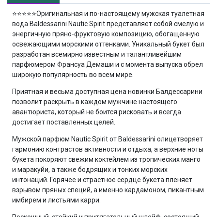
⭐⭐⭐⭐⭐
Оригинальная и по-настоящему мужская туалетная
вода Baldessarini Nautic Spirit представляет собой смелую и
энергичную пряно-фруктовую композицию, обогащенную
освежающими морскими оттенками. Уникальный букет был
разработан всемирно известным и талантливейшим
парфюмером Франсуа Демаши и с момента выпуска обрел
широкую популярность во всем мире.
Приятная и весьма доступная цена новинки Балдессарини
позволит раскрыть в каждом мужчине настоящего
авантюриста, который не боится рисковать и всегда
достигает поставленных целей.
Мужской парфюм Nautic Spirit от Baldessarini олицетворяет
гармонию контрастов активности и отдыха, а верхние ноты
букета покоряют свежим коктейлем из тропических манго
и маракуйи, а также бодрящих и тонких морских
интонаций. Горячее и страстное сердце букета пленяет
взрывом пряных специй, а именно кардамоном, пикантным
имбирем и листьями карри.
Роскошный, стойкий и притягательный шлейф, состоящий