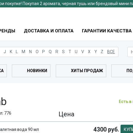
ри покупке! Покупая 2 аромата, черная тушь или брендовый мини 
РЕНДЫ
ДОСТАВКА И ОПЛАТА
ГАРАНТИИ КАЧЕСТВА
J
K
L
M
N
O
P
Q
R
S
T
U
V
X
Y
Z
ВСЕ
ЖА
НОВИНКИ
ХИТЫ ПРОДАЖ
ПО
mb
Есть в
Цена
л: 776
4300 руб.
алетная вода 90 мл
КУП