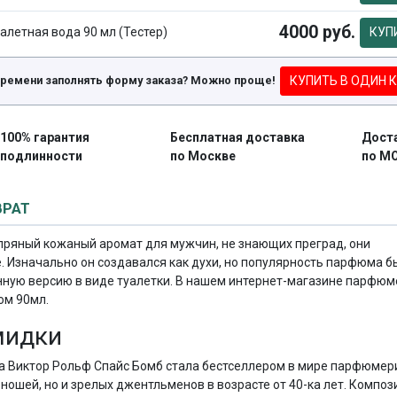
4000 руб.
алетная вода 90 мл (Тестер)
КУП
КУПИТЬ В ОДИН 
времени заполнять форму заказа? Можно проще!
100% гарантия
Бесплатная доставка
Дост
подлинности
по Москве
по М
ВРАТ
– пряный кожаный аромат для мужчин, не знающих преград, они
. Изначально он создавался как духи, но популярность парфюма б
енную версию в виде туалетки. В нашем интернет-магазине парфю
ом 90мл.
мидки
а Виктор Рольф Спайс Бомб стала бестселлером в мире парфюмер
ношей, но и зрелых джентльменов в возрасте от 40-ка лет. Компо