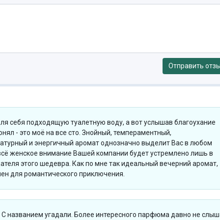
Отправить отз
ля себя подходящую туалетную воду, а вот услышав благоухание
онял - это моё на все сто. Знойный, темпераментный,
атурный и энергичный аромат однозначно выделит Вас в любом
всё женское внимание Вашей компании будет устремлено лишь в
ателя этого шедевра. Как по мне так идеальный вечерний аромат,
чен для романтического приключения.
С названием угадали. Более интересного парфюма давно не слыш