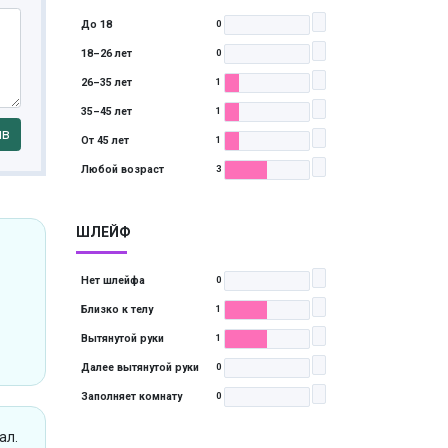
До 18
0
18–26 лет
0
26–35 лет
1
35–45 лет
1
ыв
От 45 лет
1
Любой возраст
3
ШЛЕЙФ
Нет шлейфа
0
Близко к телу
1
Вытянутой руки
1
Далее вытянутой руки
0
Заполняет комнату
0
ал.