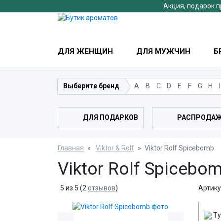
Акция, подарок п
ДЛЯ ЖЕНЩИН
ДЛЯ МУЖЧИН
Б
Выберите бренд
A
B
C
D
E
F
G
H
I
ДЛЯ ПОДАРКОВ
РАСПРОДА
Главная
Viktor & Rolf
Viktor Rolf Spicebomb
Viktor Rolf Spicebo
5
из
5
(
2
отзывов
)
Артику
Ту