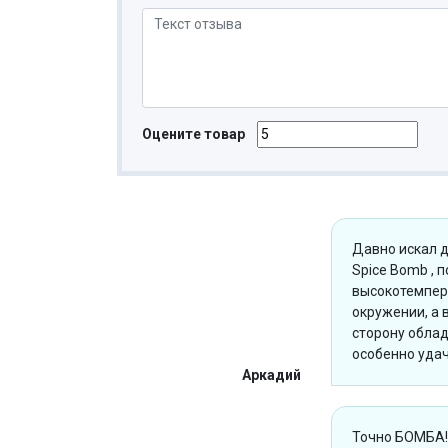
Оцените товар
Давно искал д
Spice Bomb , п
высокотемпер
окружении, а 
сторону облад
особенно уда
Аркадий
Точно БОМБА! 