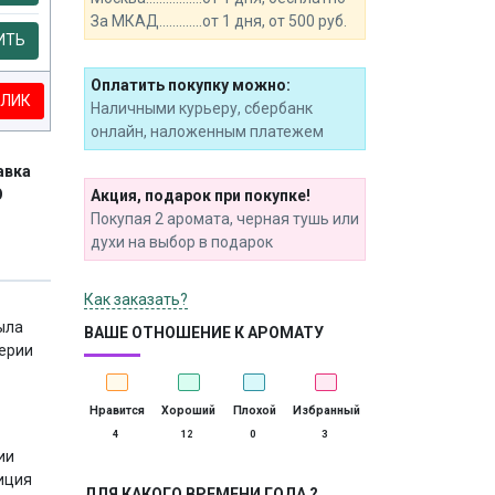
За МКАД.............от 1 дня, от 500 руб.
ИТЬ
Оплатить покупку можно:
КЛИК
Наличными курьеру, сбербанк
онлайн, наложенным платежем
авка
О
Акция, подарок при покупке!
Покупая 2 аромата, черная тушь или
духи на выбор в подарок
Как заказать?
ыла
ВАШЕ ОТНОШЕНИЕ К АРОМАТУ
мерии
Нравится
Хороший
Плохой
Избранный
4
12
0
3
ии
зиция
ДЛЯ КАКОГО ВРЕМЕНИ ГОДА ?