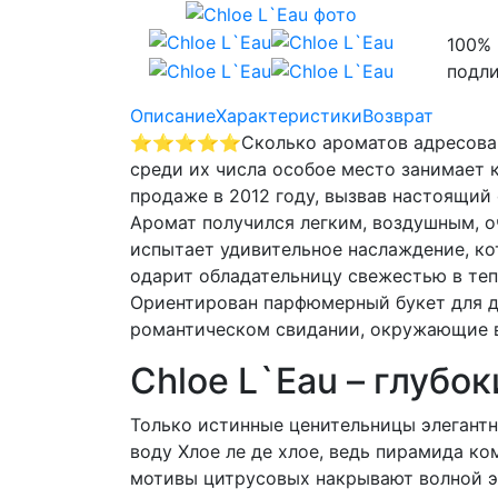
100% 
подл
Описание
Характеристики
Возврат
⭐⭐⭐⭐⭐
Сколько ароматов адресова
среди их числа особое место занимает 
продаже в 2012 году, вызвав настоящий
Аромат получился легким, воздушным, о
испытает удивительное наслаждение, ко
одарит обладательницу свежестью в теп
Ориентирован парфюмерный букет для дн
романтическом свидании, окружающие в
Chloe L`Eau – глубо
Только истинные ценительницы элегант
воду Хлое ле де хлое, ведь пирамида к
мотивы цитрусовых накрывают волной эн