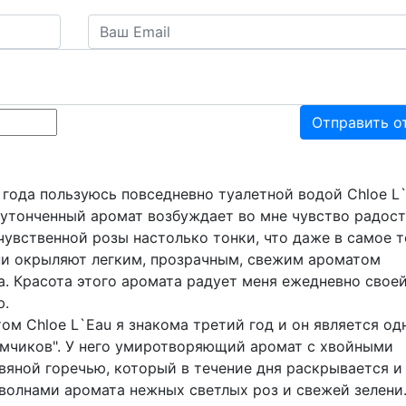
Отправить о
 года пользуюсь повседневно туалетной водой Chloe L`
утонченный аромат возбуждает во мне чувство радост
увственной розы настолько тонки, что даже в самое т
ни окрыляют легким, прозрачным, свежим ароматом
а. Красота этого аромата радует меня ежедневно свое
ю.
ом Chloe L`Eau я знакома третий год и он является од
имчиков". У него умиротворяющий аромат с хвойными
вяной горечью, который в течение дня раскрывается и
волнами аромата нежных светлых роз и свежей зелени