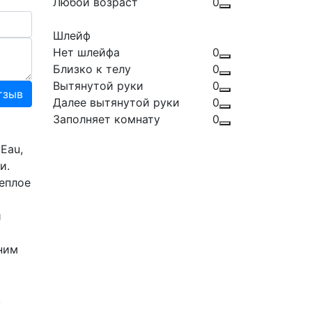
Любой возраст
0
Шлейф
Нет шлейфа
0
Близко к телу
0
Вытянутой руки
0
тзыв
Далее вытянутой руки
0
Заполняет комнату
0
Eau,
и.
еплое
й
ним
.