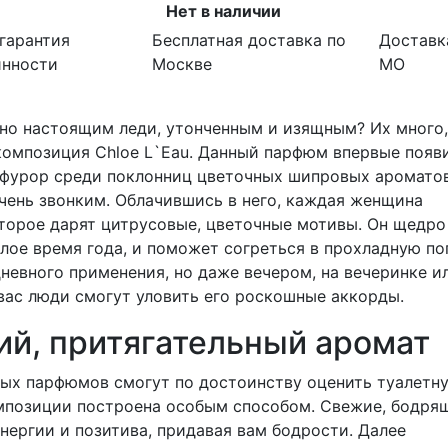
Нет в наличии
гарантия
Бесплатная доставка по
Доставк
инности
Москве
МО
но настоящим леди, утонченным и изящным? Их много,
композиция Chloe L`Eau. Данный парфюм впервые появ
 фурор среди поклонниц цветочных шипровых ароматов
чень звонким. Облачившись в него, каждая женщина
торое дарят цитрусовые, цветочные мотивы. Он щедро
лое время года, и поможет согреться в прохладную по
евного применения, но даже вечером, на вечеринке и
ас люди смогут уловить его роскошные аккорды.
кий, притягательный аромат
ных парфюмов смогут по достоинству оценить туалетн
омпозиции построена особым способом. Свежие, бодря
ергии и позитива, придавая вам бодрости. Далее