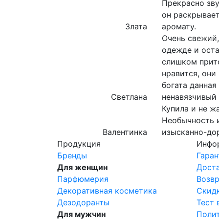
Прекрасно зву
он раскрывает
Злата
аромату.
Очень свежий,
одежде и оста
слишком прит
нравится, они
богата данная
Светлана
ненавязчивый 
Купила и не ж
Необычность и
Валентинка
изысканно-дор
Продукция
Инфо
Бренды
Гаран
Для женщин
Доста
Парфюмерия
Возвр
Декоративная косметика
Скидк
Дезодоранты
Тест
Для мужчин
Поли