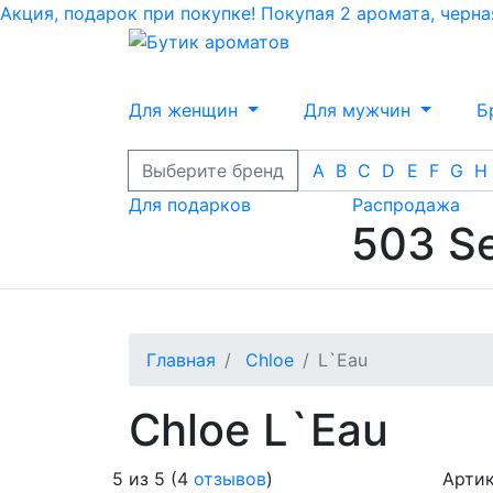
Акция, подарок при покупке! Покупая 2 аромата, черн
Для женщин
Для мужчин
Б
Выберите бренд
A
B
C
D
E
F
G
H
Для подарков
Распродажа
503 Se
Главная
Chloe
L`Eau
Chloe L`Eau
5
из
5
(
4
отзывов
)
Артик