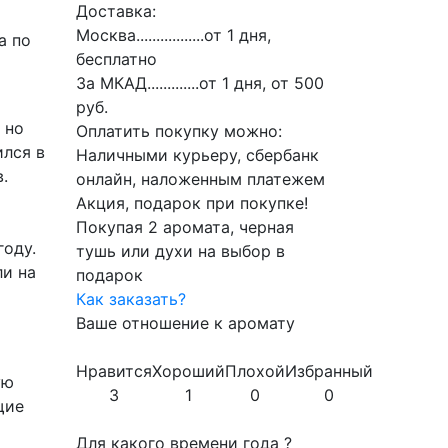
Доставка:
Москва.................от 1 дня,
а по
бесплатно
За МКАД.............от 1 дня, от 500
руб.
 но
Оплатить покупку можно:
ился в
Наличными курьеру, сбербанк
.
онлайн, наложенным платежем
Акция, подарок при покупке!
Покупая 2 аромата, черная
году.
тушь или духи на выбор в
ли на
подарок
Как заказать?
Ваше отношение к аромату
Нравится
Хороший
Плохой
Избранный
ую
3
1
0
0
щие
Для какого времени года ?