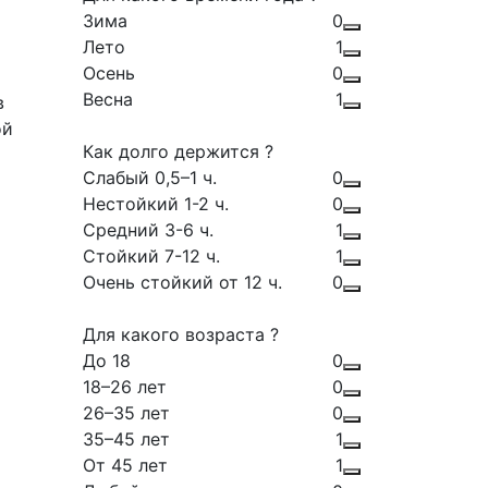
Зима
0
Лето
1
Осень
0
Весна
1
в
ой
Как долго держится ?
Слабый 0,5–1 ч.
0
Нестойкий 1-2 ч.
0
Средний 3-6 ч.
1
Стойкий 7-12 ч.
1
Очень стойкий от 12 ч.
0
Для какого возраста ?
До 18
0
18–26 лет
0
26–35 лет
0
35–45 лет
1
От 45 лет
1