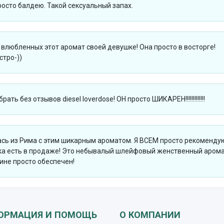
осто балдею. Такой сексуальный запах.
 влюбленных этот аромат своей девушке! Она просто в восторге!
тро-))
ать без отзывов diesel loverdose! ОН просто ШИКАРЕН!!!!!!!!!!!!!
ась из Рима с этим шикарным ароматом. Я ВСЕМ просто рекоменду
ока есть в продаже! Это небывалый шлейфовый женственный арома
ине просто обеспечен!
ОРМАЦИЯ И ПОМОЩЬ
О КОМПАНИИ