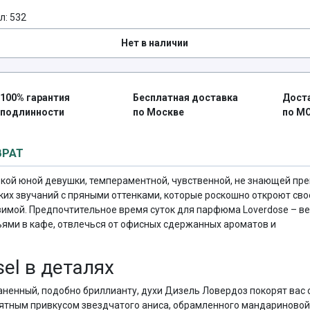
л: 532
Нет в наличии
100% гарантия
Бесплатная доставка
Дост
подлинности
по Москве
по М
ВРАТ
рзкой юной девушки, темпераментной, чувственной, не знающей пре
их звучаний с пряными оттенками, которые роскошно откроют сво
зимой. Предпочтительное время суток для парфюма Loverdose – ве
зьями в кафе, отвлечься от офисных сдержанных ароматов и
el в деталях
ненный, подобно бриллианту, духи Дизель Ловердоз покорят вас 
мятным привкусом звездчатого аниса, обрамленного мандариновой