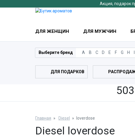
Акция, подарок п
ДЛЯ ЖЕНЩИН
ДЛЯ МУЖЧИН
Б
Выберите бренд
A
B
C
D
E
F
G
H
I
ДЛЯ ПОДАРКОВ
РАСПРОДА
503
Главная
Diesel
loverdose
Diesel loverdose