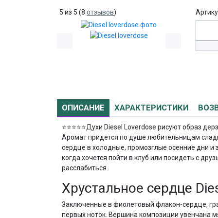
5
из
5
(
8
отзывов
)
Артику
ОПИСАНИЕ
ХАРАКТЕРИСТИКИ
ВОЗ
⭐⭐⭐⭐⭐
Духи Diesel Loverdose рисуют образ де
Аромат придется по душе любительницам сладк
сердце в холодные, промозглые осенние дни и 
когда хочется пойти в клуб или посидеть с дру
расслабиться.
Хрустальное сердце Dies
Заключенные в фиолетовый флакон-сердце, гра
первых ноток. Вершина композиции увенчана 