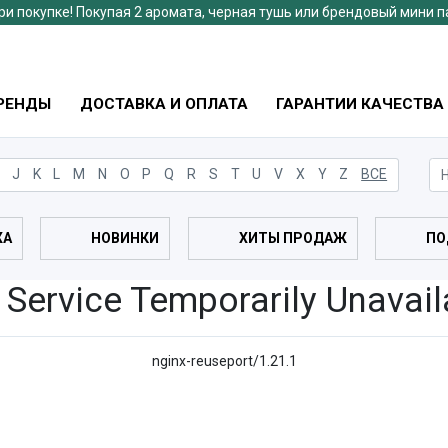
ри покупке! Покупая 2 аромата, черная тушь или брендовый мини 
РЕНДЫ
ДОСТАВКА И ОПЛАТА
ГАРАНТИИ КАЧЕСТВА
J
K
L
M
N
O
P
Q
R
S
T
U
V
X
Y
Z
ВСЕ
ЖА
НОВИНКИ
ХИТЫ ПРОДАЖ
ПО
 Service Temporarily Unavail
nginx-reuseport/1.21.1