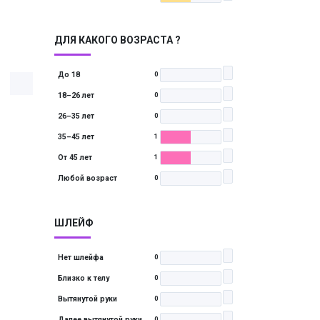
ДЛЯ КАКОГО ВОЗРАСТА ?
До 18
0
18–26 лет
0
26–35 лет
0
35–45 лет
1
От 45 лет
1
Любой возраст
0
ШЛЕЙФ
Нет шлейфа
0
Близко к телу
0
Вытянутой руки
0
Далее вытянутой руки
0