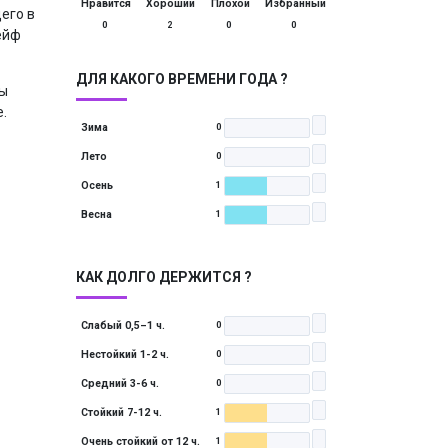
Нравится
Хороший
Плохой
Избранный
его в
0
2
0
0
ейф
ДЛЯ КАКОГО ВРЕМЕНИ ГОДА ?
вы
.
Зима
0
Лето
0
Осень
1
Весна
1
КАК ДОЛГО ДЕРЖИТСЯ ?
Слабый 0,5–1 ч.
0
Нестойкий 1-2 ч.
0
Средний 3-6 ч.
0
Стойкий 7-12 ч.
1
Очень стойкий от 12 ч.
1