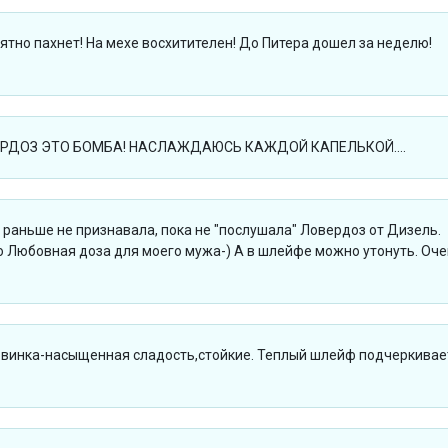
ятно пахнет! На мехе восхитителен! До Питера дошел за неделю!
РДОЗ ЭТО БОМБА! НАСЛАЖДАЮСЬ КАЖДОЙ КАПЕЛЬКОЙ....
раньше не признавала, пока не "послушала" Ловердоз от Дизель.
 Любовная доза для моего мужа-) А в шлейфе можно утонуть. Оч
овинка-насыщенная сладость,стойкие. Теплый шлейф подчеркивае