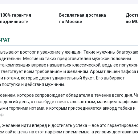
100% гарантия
Бесплатная доставка
Дост
подлинности
по Москве
по М
ВРАТ
ызывают восторг и уважение у женщин. Такие мужчины благоуха
дительны. Многие из таких представителей мужской половины
та композиция вправе называться классической, ведь ее популяр
оответствует всем требованиям и желаниям. Аромат лишен пафоса 
и нотами, которые дарят удивительный букет. Его выбирают
 поступки и действия мужчины.
ением, которое сопровождает обладателя в течение всего дня. Ч
аш долгий день, от вас будет веять элегантным, манящим парфюмо
ми терпкими нотами, к которым присоединяется аккорд табака и
йф.
 желание идти вперед и достигать успеха – все это гарантировано
ем сайте цены на этот парфюм приемлемые, а условия доставки вс