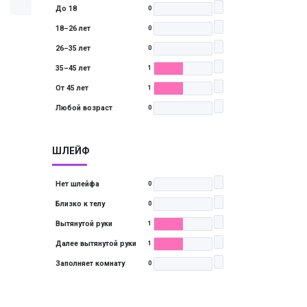
До 18
0
18–26 лет
0
26–35 лет
0
35–45 лет
1
От 45 лет
1
Любой возраст
0
ШЛЕЙФ
Нет шлейфа
0
Близко к телу
0
Вытянутой руки
1
Далее вытянутой руки
1
Заполняет комнату
0