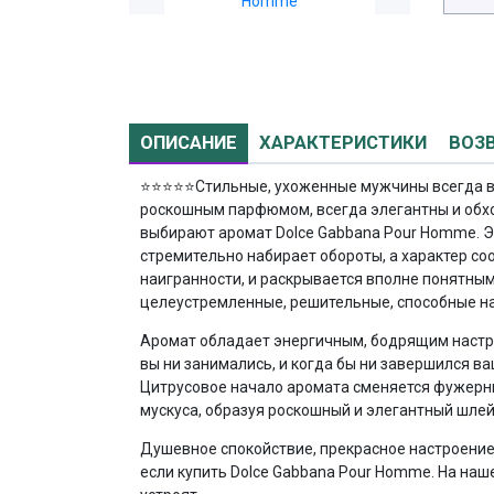
ОПИСАНИЕ
ХАРАКТЕРИСТИКИ
ВОЗ
⭐⭐⭐⭐⭐
Стильные, ухоженные мужчины всегда в
роскошным парфюмом, всегда элегантны и обхо
выбирают аромат Dolce Gabbana Pour Homme. Э
стремительно набирает обороты, а характер с
наигранности, и раскрывается вполне понятным
целеустремленные, решительные, способные на
Аромат обладает энергичным, бодрящим настро
вы ни занимались, и когда бы ни завершился в
Цитрусовое начало аромата сменяется фужерны
мускуса, образуя роскошный и элегантный шле
Душевное спокойствие, прекрасное настроение,
если купить Dolce Gabbana Pour Homme. На наш