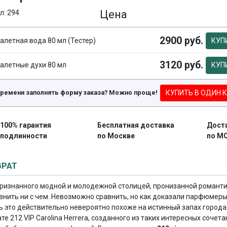
Цена
л: 294
2900 руб.
алетная вода 80 мл (Тестер)
КУП
3120 руб.
алетные духи 80 мл
КУП
КУПИТЬ В ОДИН 
времени заполнять форму заказа? Можно проще!
100% гарантия
Бесплатная доставка
Дост
подлинности
по Москве
по М
ВРАТ
 признанного модной и молодежной столицей, пронизанной романти
нить ни с чем. Невозможно сравнить, но как доказали парфюмер
 это действительно невероятно похоже на истинный запах города
е 212 VIP Carolina Herrera, созданного из таких интересных сочет