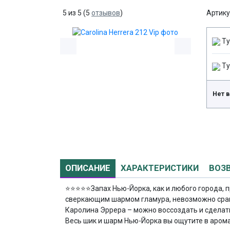
5
из
5
(
5
отзывов
)
Артику
Ту
Ту
Нет 
ОПИСАНИЕ
ХАРАКТЕРИСТИКИ
ВОЗ
⭐⭐⭐⭐⭐
Запах Нью-Йорка, как и любого города,
сверкающим шармом гламура, невозможно срав
Каролина Эррера – можно воссоздать и сделать
Весь шик и шарм Нью-Йорка вы ощутите в аромат