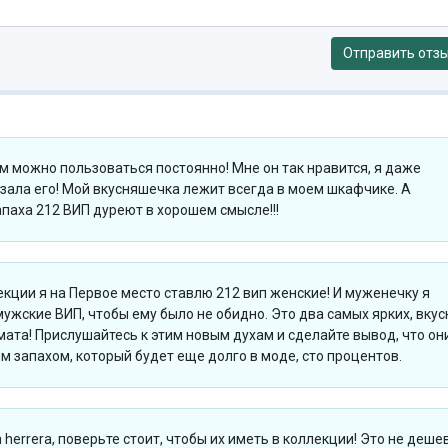
Отправить отз
 можно пользоваться постоянно! Мне он так нравится, я даже
зала его! Мой вкусняшечка лежит всегда в моем шкафчике. А
паха 212 ВИП дуреют в хорошем смысле!!!
екции я на Первое место ставлю 212 вип женские! И муженечку я
мужские ВИП, чтобы ему было не обидно. Это два самых ярких, вку
мата! Прислушайтесь к этим новым духам и сделайте вывод, что он
им запахом, который будет еще долго в моде, сто процентов.
na herrera, поверьте стоит, чтобы их иметь в коллекции! Это не деше