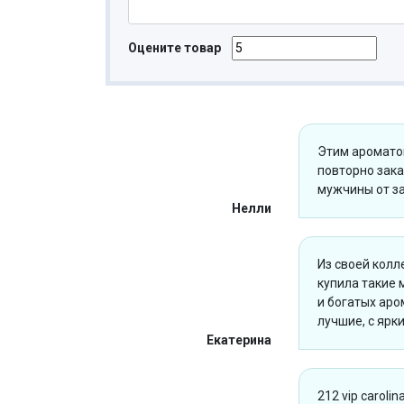
Оцените товар
Этим ароматом
повторно зака
мужчины от за
Нелли
Из своей колл
купила такие 
и богатых аро
лучшие, с ярк
Екатерина
212 vip caroli