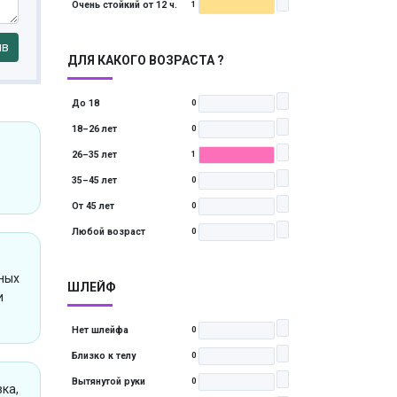
Очень стойкий от 12 ч.
1
ыв
ДЛЯ КАКОГО ВОЗРАСТА ?
До 18
0
18–26 лет
0
26–35 лет
1
35–45 лет
0
От 45 лет
0
Любой возраст
0
сных
ШЛЕЙФ
и
Нет шлейфа
0
Близко к телу
0
Вытянутой руки
0
вка,