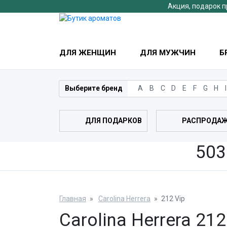
Акция, подарок п
ДЛЯ ЖЕНЩИН
ДЛЯ МУЖЧИН
Б
Выберите бренд
A
B
C
D
E
F
G
H
I
ДЛЯ ПОДАРКОВ
РАСПРОДА
503
Главная
Carolina Herrera
212 Vip
Carolina Herrera 212