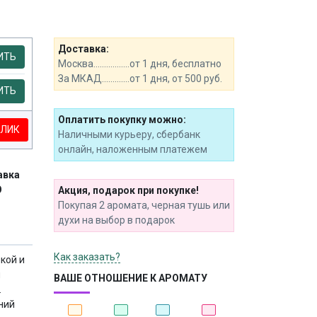
Доставка:
ИТЬ
Москва.................от 1 дня, бесплатно
За МКАД.............от 1 дня, от 500 руб.
ИТЬ
Оплатить покупку можно:
КЛИК
Наличными курьеру, сбербанк
онлайн, наложенным платежем
авка
О
Акция, подарок при покупке!
Покупая 2 аромата, черная тушь или
духи на выбор в подарок
Как заказать?
кой и
ы
ВАШЕ ОТНОШЕНИЕ К АРОМАТУ
.
аний