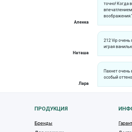
точно! Когда 
впечатлением.
воображения."
Аленка
212 Vip очень
играя ванилью
Наташа
Пахнет очень 
особый оттено
Лара
ПРОДУКЦИЯ
ИНФ
Бренды
Гаран