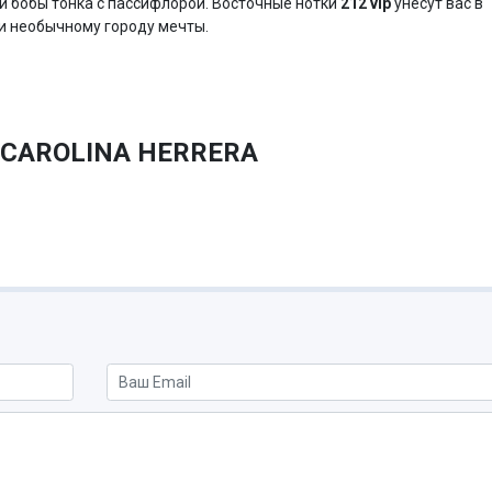
, и бобы тонка с пассифлорой. Восточные нотки
212 vip
унесут вас в
 и необычному городу мечты.
CAROLINA HERRERA