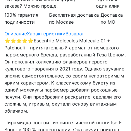
заказа? Можно проще!
один клик
100% гарантия
Бесплатная доставка
Доставка
подлинности
по Москве
по МО
Описание
Характеристики
Возврат
⭐⭐⭐⭐⭐
Escentric Molecules Molecule 01 +
Patchouli – притягательный аромат от немецкого
парфюмерного бренда, разработанный Геза Шоном.
Он пополнил коллекцию фланкеров первого
культового творения в 2021 году. Однако звучание
вполне самостоятельное, со своим неповторимым
ярким характером. К классическому букету из
одной молекулы парфюмер добавил роскошные
пачули. Они преобразили раскрытие, сделали его
сложным, игривым, окутали основу винтажным
облачком.
Пирамидка состоит из синтетической нотки Iso E
Super в 100 % концентрации. Она звучит приятно,