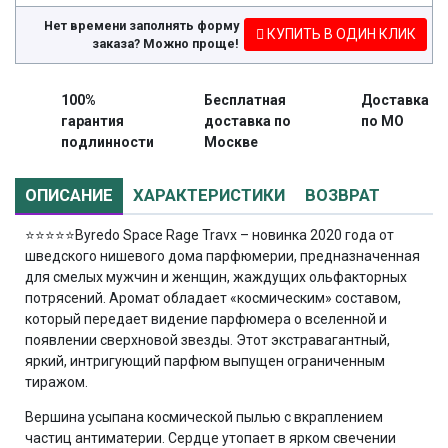
Нет времени заполнять форму
КУПИТЬ В ОДИН КЛИК
заказа? Можно проще!
100%
Бесплатная
Доставка
гарантия
доставка по
по МО
подлинности
Москве
ОПИСАНИЕ
ХАРАКТЕРИСТИКИ
ВОЗВРАТ
⭐⭐⭐⭐⭐
Byredo Space Rage Travx – новинка 2020 года от
шведского нишевого дома парфюмерии, предназначенная
для смелых мужчин и женщин, жаждущих ольфакторных
потрясений. Аромат обладает «космическим» составом,
который передает видение парфюмера о вселенной и
появлении сверхновой звезды. Этот экстравагантный,
яркий, интригующий парфюм выпущен ограниченным
тиражом.
Вершина усыпана космической пылью с вкраплением
частиц антиматерии. Сердце утопает в ярком свечении