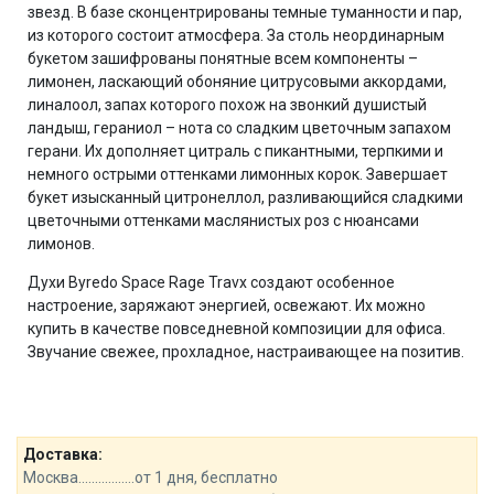
звезд. В базе сконцентрированы темные туманности и пар,
из которого состоит атмосфера. За столь неординарным
букетом зашифрованы понятные всем компоненты –
лимонен, ласкающий обоняние цитрусовыми аккордами,
линалоол, запах которого похож на звонкий душистый
ландыш, гераниол – нота со сладким цветочным запахом
герани. Их дополняет цитраль с пикантными, терпкими и
немного острыми оттенками лимонных корок. Завершает
букет изысканный цитронеллол, разливающийся сладкими
цветочными оттенками маслянистых роз с нюансами
лимонов.
Духи Byredo Space Rage Travx создают особенное
настроение, заряжают энергией, освежают. Их можно
купить в качестве повседневной композиции для офиса.
Звучание свежее, прохладное, настраивающее на позитив.
Доставка:
Москва.................от 1 дня, бесплатно