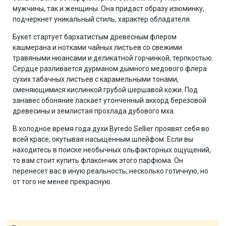
мужчины, так и женщины. Она придаст образу изюминку,
подчеркнет уникальный стиль, характер обладателя.
Букет стартует бархатистым древесным флером
кашмерана и нотками чайных листьев со свежими
травяными нюансами и деликатной горчинкой, терпкостью.
Сердце разливается дурманом дымного медового флера
сухих табачных листьев с карамельными тонами,
сменяющимися кислинкой грубой шершавой кожи. Под
занавес обоняние ласкает утонченный аккорд березовой
древесины и землистая прохлада дубового мха.
В холодное время года духи Byredo Sellier проявят себя во
всей красе, окутывая насыщенным шлейфом. Если вы
находитесь в поиске необычных ольфакторных ощущений,
то вам стоит купить флакончик этого парфюма. Он
перенесет вас в иную реальность, несколько готичную, но
от того не менее прекрасную.