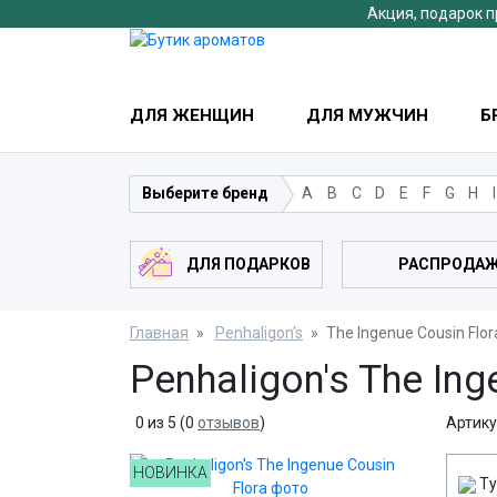
Акция, подарок п
ДЛЯ ЖЕНЩИН
ДЛЯ МУЖЧИН
Б
Выберите бренд
A
B
C
D
E
F
G
H
I
ДЛЯ ПОДАРКОВ
РАСПРОДА
Главная
Penhaligon's
The Ingenue Cousin Flor
Penhaligon's The Ing
0
из
5
(
0
отзывов
)
Артику
НОВИНКА
Ту