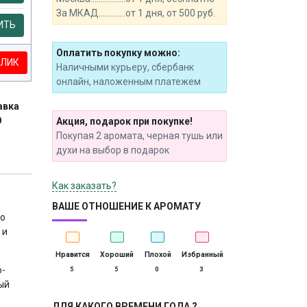
За МКАД.............от 1 дня, от 500 руб.
ИТЬ
Оплатить покупку можно:
КЛИК
Наличными курьеру, сбербанк
онлайн, наложенным платежем
авка
О
Акция, подарок при покупке!
Покупая 2 аромата, черная тушь или
духи на выбор в подарок
Как заказать?
ВАШЕ ОТНОШЕНИЕ К АРОМАТУ
но
 и
Нравится
Хороший
Плохой
Избранный
о-
5
5
0
3
ый
ДЛЯ КАКОГО ВРЕМЕНИ ГОДА ?