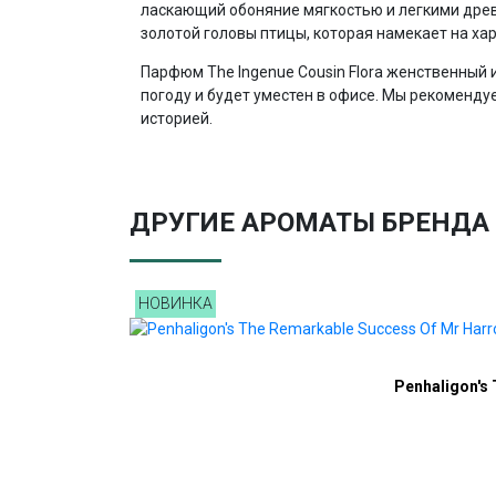
ласкающий обоняние мягкостью и легкими древ
золотой головы птицы, которая намекает на ха
Парфюм The Ingenue Cousin Flora женственный 
погоду и будет уместен в офисе. Мы рекомендуем
историей.
ДРУГИЕ АРОМАТЫ БРЕНДА 
НОВИНКА
НОВИНКА
НОВИНКА
НОВИНКА
Penhaligon's