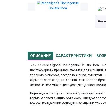
Ту
Нет 
ОПИСАНИЕ
ХАРАКТЕРИСТИКИ
ВОЗ
⭐⭐⭐⭐⭐
Penhaligon's The Ingenue Cousin Flora 
парфюмерии и предназначенная для женщин. Т
хорошим манерам, всегда вежлива, пунктуальна
скрывая свои следы, но за них отвечает ее бра
легкое. В нем много цитрусов, что делает комп
Пирамидка стартует сочными брызгами лимонов
горьким освежающим облачком. Следом пробужд
мускус, придающий мелодии насыщенность и се