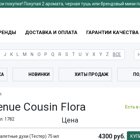
ри покупке! Покупая 2 аромата, черная тушь или брендовый мини 
РЕНДЫ
ДОСТАВКА И ОПЛАТА
ГАРАНТИИ КАЧЕСТВА
J
K
L
M
N
O
P
Q
R
S
T
U
V
X
Y
Z
ВСЕ
ЖА
НОВИНКИ
ХИТЫ ПРОДАЖ
ПО
a
enue Cousin Flora
Есть в
Цена
л: 1782
4300 руб.
алетные духи (Тестер) 75 мл
КУП