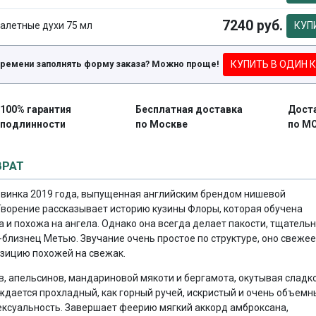
7240 руб.
алетные духи 75 мл
КУП
КУПИТЬ В ОДИН 
времени заполнять форму заказа? Можно проще!
100% гарантия
Бесплатная доставка
Дост
подлинности
по Москве
по М
ВРАТ
– новинка 2019 года, выпущенная английским брендом нишевой
ворение рассказывает историю кузины Флоры, которая обучена
 и похожа на ангела. Однако она всегда делает пакости, тщатель
т-близнец Метью. Звучание очень простое по структуре, оно свежее
озицию похожей на свежак.
, апельсинов, мандариновой мякоти и бергамота, окутывая сладк
ается прохладный, как горный ручей, искристый и очень объемн
ксуальность. Завершает феерию мягкий аккорд амброксана,