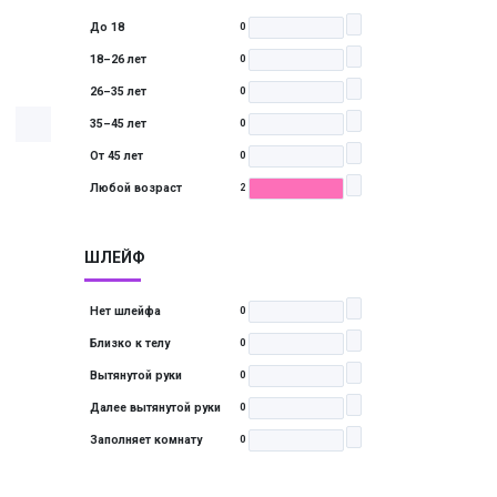
До 18
0
18–26 лет
0
26–35 лет
0
35–45 лет
0
От 45 лет
0
Любой возраст
2
ШЛЕЙФ
Нет шлейфа
0
Близко к телу
0
Вытянутой руки
0
Далее вытянутой руки
0
Заполняет комнату
0