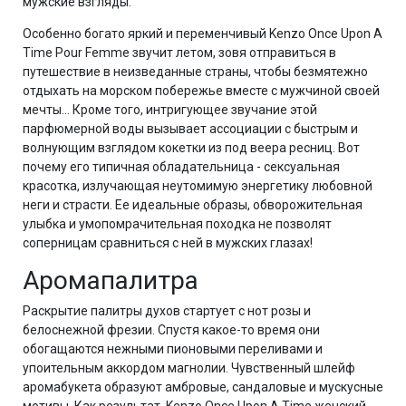
мужские взгляды.
Особенно богато яркий и переменчивый Kenzo Once Upon A
Time Pour Femme звучит летом, зовя отправиться в
путешествие в неизведанные страны, чтобы безмятежно
отдыхать на морском побережье вместе с мужчиной своей
мечты… Кроме того, интригующее звучание этой
парфюмерной воды вызывает ассоциации с быстрым и
волнующим взглядом кокетки из под веера ресниц. Вот
почему его типичная обладательница - сексуальная
красотка, излучающая неутомимую энергетику любовной
неги и страсти. Ее идеальные образы, обворожительная
улыбка и умопомрачительная походка не позволят
соперницам сравниться с ней в мужских глазах!
Аромапалитра
Раскрытие палитры духов стартует с нот розы и
белоснежной фрезии. Спустя какое-то время они
обогащаются нежными пионовыми переливами и
упоительным аккордом магнолии. Чувственный шлейф
аромабукета образуют амбровые, сандаловые и мускусные
мотивы. Как результат, Kenzo Once Upon A Time женский