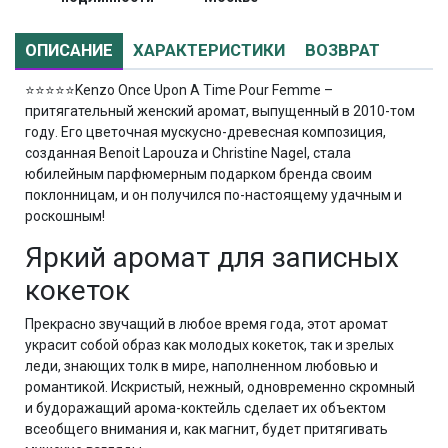
ОПИСАНИЕ
ХАРАКТЕРИСТИКИ
ВОЗВРАТ
⭐⭐⭐⭐⭐
Kenzo Once Upon A Time Pour Femme –
притягательный женский аромат, выпущенный в 2010-том
году. Его цветочная мускусно-древесная композиция,
созданная Benoit Lapouza и Christine Nagel, стала
юбилейным парфюмерным подарком бренда своим
поклонницам, и он получился по-настоящему удачным и
роскошным!
Яркий аромат для записных
кокеток
Прекрасно звучащий в любое время года, этот аромат
украсит собой образ как молодых кокеток, так и зрелых
леди, знающих толк в мире, наполненном любовью и
романтикой. Искристый, нежный, одновременно скромный
и будоражащий арома-коктейль сделает их объектом
всеобщего внимания и, как магнит, будет притягивать