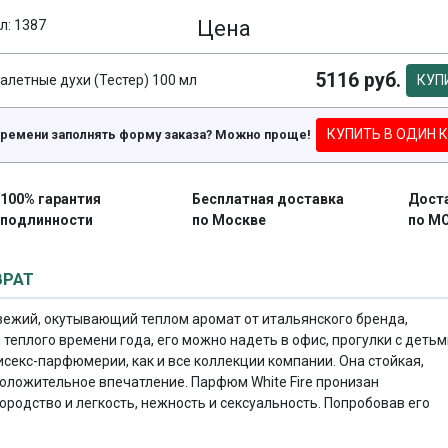
Цена
л: 1387
5116 руб.
алетные духи (Тестер) 100 мл
КУП
КУПИТЬ В ОДИН 
времени заполнять форму заказа? Можно проще!
100% гарантия
Бесплатная доставка
Дост
подлинности
по Москве
по М
ВРАТ
, свежий, окутывающий теплом аромат от итальянского бренда,
 теплого времени года, его можно надеть в офис, прогулки с детьм
исекс-парфюмерии, как и все коллекции компании. Она стойкая,
оложительное впечатление. Парфюм White Fire пронизан
ородство и легкость, нежность и сексуальность. Попробовав его