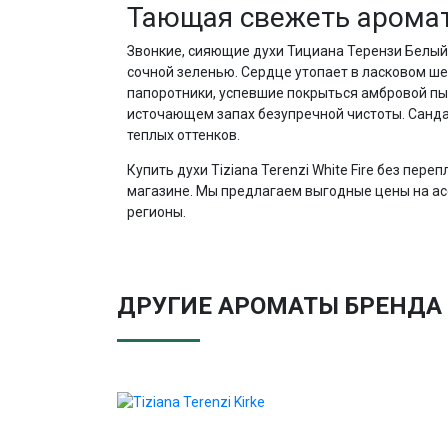
Тающая свежеть аромата
Звонкие, сияющие духи Тициана Терензи Белый
сочной зеленью. Сердце утопает в ласковом ш
папоротники, успевшие покрыться амбровой пы
источающем запах безупречной чистоты. Сандал
теплых оттенков.
Купить духи Tiziana Terenzi White Fire без пер
магазине. Мы предлагаем выгодные цены на а
регионы.
ДРУГИЕ АРОМАТЫ БРЕНДА T