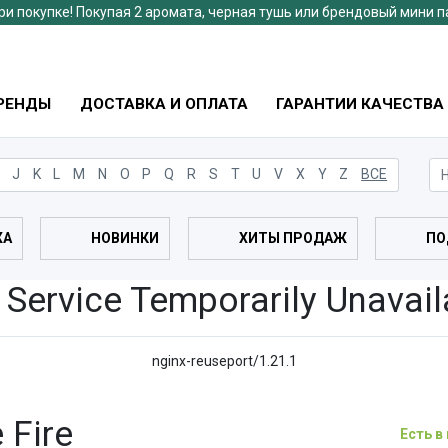
ри покупке! Покупая 2 аромата, черная тушь или брендовый мини 
РЕНДЫ
ДОСТАВКА И ОПЛАТА
ГАРАНТИИ КАЧЕСТВА
J
K
L
M
N
O
P
Q
R
S
T
U
V
X
Y
Z
ВСЕ
ЖА
НОВИНКИ
ХИТЫ ПРОДАЖ
ПО
 Service Temporarily Unavail
nginx-reuseport/1.21.1
 Fire
Есть в