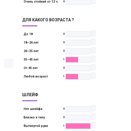
Очень стойкий от 12 ч.
0
ДЛЯ КАКОГО ВОЗРАСТА ?
До 18
0
18–26 лет
0
26–35 лет
0
35–45 лет
1
От 45 лет
0
Любой возраст
1
ШЛЕЙФ
Нет шлейфа
0
Близко к телу
0
Вытянутой руки
1