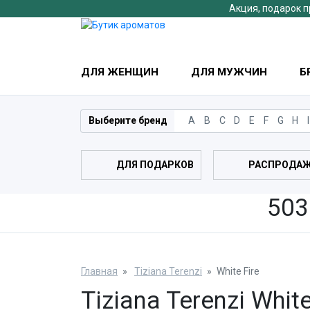
Акция, подарок п
ДЛЯ ЖЕНЩИН
ДЛЯ МУЖЧИН
Б
Выберите бренд
A
B
C
D
E
F
G
H
I
ДЛЯ ПОДАРКОВ
РАСПРОДА
503
Главная
Tiziana Terenzi
White Fire
Tiziana Terenzi White