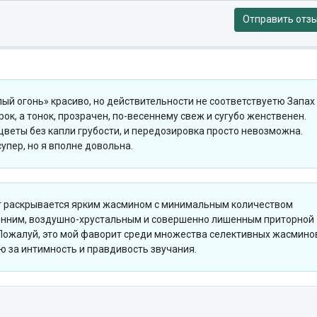
Отправить отз
ый огонь» красиво, но действительности не соответствуетю Запах
ок, а тонок, прозрачен, по-весеннему свеж и сугубо женственен.
веты без капли грубости, и передозировка просто невозможна.
супер, но я вполне довольна.
т раскрывается ярким жасмином с минимальным количеством
сенним, воздушно-хрустальным и совершенно лишенным приторной
Пожалуй, это мой фаворит среди множества селективных жасмино
 за интимность и правдивость звучания.