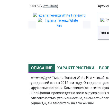
5
из
5
(
2
отзывов
)
Артику
Ту
Нет 
ОПИСАНИЕ
ХАРАКТЕРИСТИКИ
ВОЗ
⭐⭐⭐⭐⭐
Духи Tiziana Terenzi White Fire – тихий
увидевший свет в 2012-ом году. Он идеален для
дружеские встречи. Композиция относится к ун
шлейфовая, произведет на вас и окружающих п
элегантностью, утонченностью, в нем есть благ
однажды, вы влюбитесь на всю жизнь!