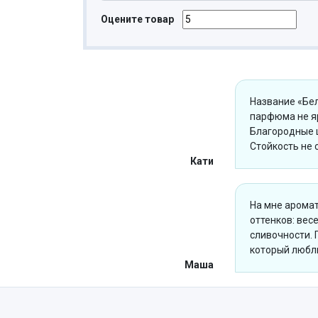
Оцените товар
Название «Бел
парфюма не яр
Благородные ц
Стойкость не 
Кати
На мне арома
оттенков: ве
сливочности. 
который люблю
Маша