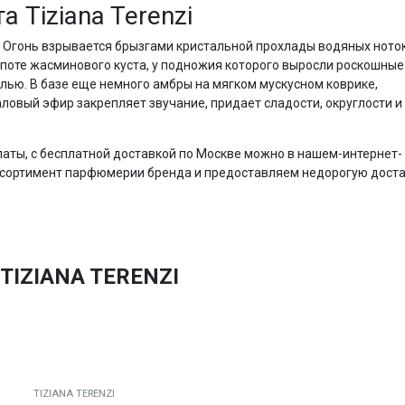
 Tiziana Terenzi
 Огонь взрывается брызгами кристальной прохлады водяных ноток
епоте жасминового куста, у подножия которого выросли роскошные
лью. В базе еще немного амбры на мягком мускусном коврике,
овый эфир закрепляет звучание, придает сладости, округлости и
еплаты, с бесплатной доставкой по Москве можно в нашем-интернет-
ссортимент парфюмерии бренда и предоставляем недорогую доста
IZIANA TERENZI
TIZIANA TERENZI