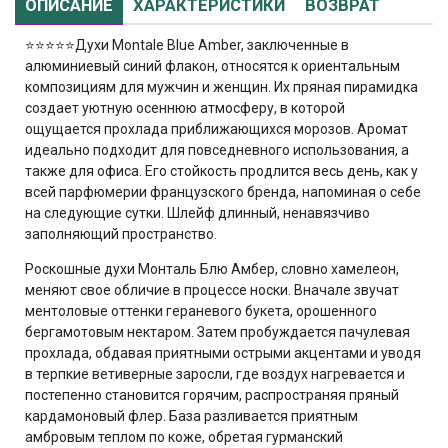
ОПИСАНИЕ
ХАРАКТЕРИСТИКИ
ВОЗВРАТ
⭐⭐⭐⭐⭐
Духи Montale Blue Amber, заключенные в
алюминиевый синий флакон, относятся к ориентальным
композициям для мужчин и женщин. Их пряная пирамидка
создает уютную осеннюю атмосферу, в которой
ощущается прохлада приближающихся морозов. Аромат
идеально подходит для повседневного использования, а
также для офиса. Его стойкость продлится весь день, как у
всей парфюмерии французского бренда, напоминая о себе
на следующие сутки. Шлейф длинный, ненавязчиво
заполняющий пространство.
Роскошные духи Монталь Блю Амбер, словно хамелеон,
меняют свое обличие в процессе носки. Вначале звучат
ментоловые оттенки гераневого букета, орошенного
бергамотовым нектаром. Затем пробуждается пачулевая
прохлада, обдавая приятными острыми акцентами и уводя
в терпкие ветиверные заросли, где воздух нагревается и
постепенно становится горячим, распространяя пряный
кардамоновый флер. База разливается приятным
амбровым теплом по коже, обретая гурманский