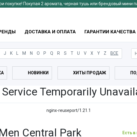
ри покупке! Покупая 2 аромата, черная тушь или брендовый мини 
РЕНДЫ
ДОСТАВКА И ОПЛАТА
ГАРАНТИИ КАЧЕСТВА
J
K
L
M
N
O
P
Q
R
S
T
U
V
X
Y
Z
ВСЕ
ЖА
НОВИНКИ
ХИТЫ ПРОДАЖ
ПО
 Service Temporarily Unavail
nginx-reuseport/1.21.1
 Men Central Park
Есть в