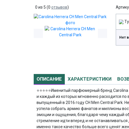
0
из
5
(
0
отзывов
)
Артику
Ту
Нет 
ОПИСАНИЕ
ХАРАКТЕРИСТИКИ
ВОЗ
⭐⭐⭐⭐⭐
Именитый парфюмерный бренд Carolina 
и каждый из которых мгновенно расходится по
выпущенный в 2016 году CH Men Central Park. Н
успела собрать армию фанатов и миллионы во
эмоции и ощущения, благодаря чему каждый о
стремление идти вперед и не останавливаться д
именно такое качество больше всего ценят же