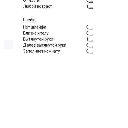
От 45 лет
0
Любой возраст
1
Шлейф
Нет шлейфа
0
Близко к телу
0
Вытянутой руки
1
Далее вытянутой руки
0
Заполняет комнату
0