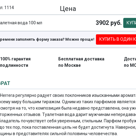
Цена
л: 1114
3902 руб.
алетная вода 100 мл
КУП
КУПИТЬ В ОДИН 
времени заполнять форму заказа? Можно проще!
100% гарантия
Бесплатная доставка
Дост
подлинности
по Москве
по М
ВРАТ
Herrera регулярно радует своих поклонников изысканными аромат
 всему миру большим тиражом. Одним из таких парфюмов является
есмотря на то, что композиция была недавно представлена, она уж
сторженных отзывов. Туалетная вода дарит мужчинам непередав
бладатель почувствует себя уверенным, стильным. Парфюм пробу
о тех пор, пока поставленная цель не будет достигнута. Наверное
нщины в представителях сильной половины человечества.