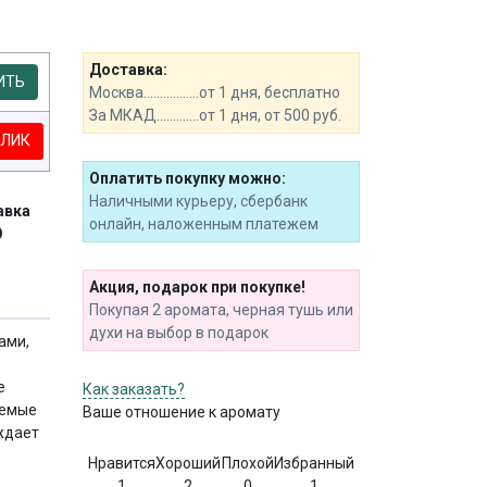
Доставка:
ИТЬ
Москва.................от 1 дня, бесплатно
За МКАД.............от 1 дня, от 500 руб.
КЛИК
Оплатить покупку можно:
Наличными курьеру, сбербанк
авка
онлайн, наложенным платежем
О
Акция, подарок при покупке!
Покупая 2 аромата, черная тушь или
духи на выбор в подарок
ами,
е
Как заказать?
аемые
Ваше отношение к аромату
ждает
,
Нравится
Хороший
Плохой
Избранный
1
2
0
1