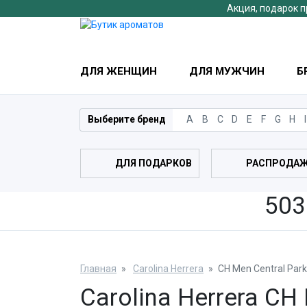
Акция, подарок п
ДЛЯ ЖЕНЩИН
ДЛЯ МУЖЧИН
Б
Выберите бренд
A
B
C
D
E
F
G
H
I
ДЛЯ ПОДАРКОВ
РАСПРОДА
503
Главная
Carolina Herrera
CH Men Central Park
Carolina Herrera CH