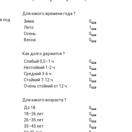
Для какого времени года ?
я под
Зима
0
Лето
1
Осень
0
Весна
0
Как долго держится ?
Слабый 0,5–1 ч.
0
Нестойкий 1-2 ч.
0
Средний 3-6 ч.
1
Стойкий 7-12 ч.
0
Очень стойкий от 12 ч.
0
Для какого возраста ?
До 18
0
18–26 лет
0
26–35 лет
0
35–45 лет
0