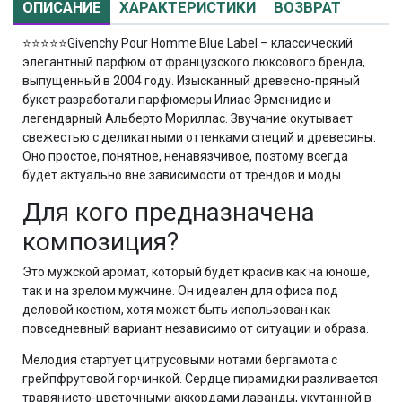
ОПИСАНИЕ
ХАРАКТЕРИСТИКИ
ВОЗВРАТ
⭐⭐⭐⭐⭐
Givenchy Pour Homme Blue Label – классический
элегантный парфюм от французского люксового бренда,
выпущенный в 2004 году. Изысканный древесно-пряный
букет разработали парфюмеры Илиас Эрменидис и
легендарный Альберто Мориллас. Звучание окутывает
свежестью с деликатными оттенками специй и древесины.
Оно простое, понятное, ненавязчивое, поэтому всегда
будет актуально вне зависимости от трендов и моды.
Для кого предназначена
композиция?
Это мужской аромат, который будет красив как на юноше,
так и на зрелом мужчине. Он идеален для офиса под
деловой костюм, хотя может быть использован как
повседневный вариант независимо от ситуации и образа.
Мелодия стартует цитрусовыми нотами бергамота с
грейпфрутовой горчинкой. Сердце пирамидки разливается
травянисто-цветочными аккордами лаванды, укутанной в