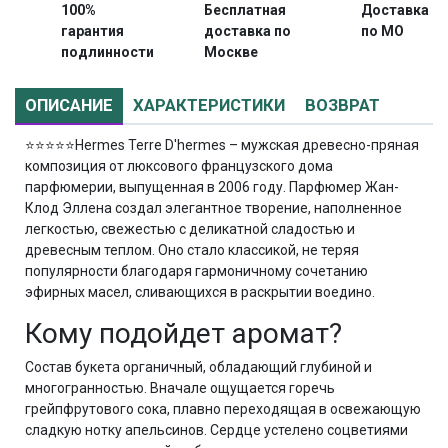
100%
Бесплатная
Доставка
гарантия
доставка по
по МО
подлинности
Москве
ОПИСАНИЕ
ХАРАКТЕРИСТИКИ
ВОЗВРАТ
⭐⭐⭐⭐⭐
Hermes Terre D'hermes – мужская древесно-пряная
композиция от люксового французского дома
парфюмерии, выпущенная в 2006 году. Парфюмер Жан-
Клод Эллена создал элегантное творение, наполненное
легкостью, свежестью с деликатной сладостью и
древесным теплом. Оно стало классикой, не теряя
популярности благодаря гармоничному сочетанию
эфирных масел, сливающихся в раскрытии воедино.
Кому подойдет аромат?
Состав букета органичный, обладающий глубиной и
многогранностью. Вначале ощущается горечь
грейпфрутового сока, плавно переходящая в освежающую
сладкую нотку апельсинов. Сердце устелено соцветиями