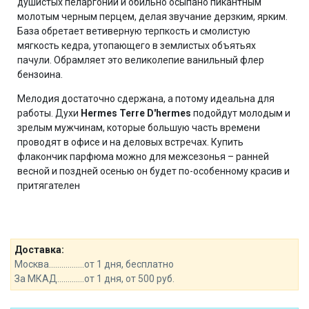
душистых пеларгоний и обильно осыпано пикантным
молотым черным перцем, делая звучание дерзким, ярким.
База обретает ветиверную терпкость и смолистую
мягкость кедра, утопающего в землистых объятьях
пачули. Обрамляет это великолепие ванильный флер
бензоина.
Мелодия достаточно сдержана, а потому идеальна для
работы. Духи
Hermes Terre D'hermes
подойдут молодым и
зрелым мужчинам, которые большую часть времени
проводят в офисе и на деловых встречах. Купить
флакончик парфюма можно для межсезонья – ранней
весной и поздней осенью он будет по-особенному красив и
притягателен
Доставка:
Москва.................от 1 дня, бесплатно
За МКАД.............от 1 дня, от 500 руб.