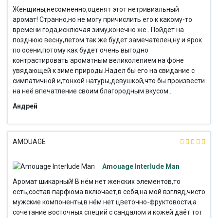
Женщины,несомненно,оценят этот нетривиальный
аромат! Странно,но не могу причислить его к какому-то
времени года,исключая зиму,конечно же...Пойдёт на
позднюю весну,летом так же будет замечателен,ну и ярок
по осени,потому как будет очень выгодно
контрастировать ароматным великолепием на фоне
увядающей к зиме природы.Надел бы его на свидание с
симпатичной и,тонкой натуры,девушкой,что бы произвести
на неё впечатление своим благородным вкусом...
Андрей
AMOUAGE
Amouage Interlude Man
Аромат шикарный! В нём нет женских элементов,то
есть,состав парфюма включает,в себя,на мой взгляд,чисто
мужские компоненты,в нём нет цветочно-фруктовости,а
сочетание восточных специй с сандалом и кожей даёт тот