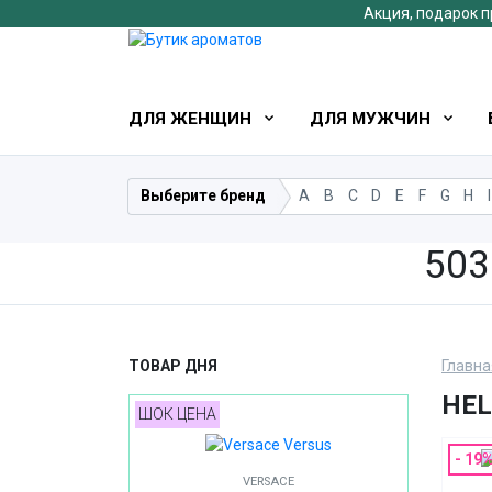
Акция, подарок п
ДЛЯ ЖЕНЩИН
ДЛЯ МУЖЧИН
Выберите бренд
A
B
C
D
E
F
G
H
I
503
ТОВАР ДНЯ
Главна
HEL
ШОК ЦЕНА
- 19
VERSACE