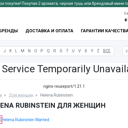
ри покупке! Покупая 2 аромата, черная тушь или брендовый мини 
Еж
+
БРЕНДЫ
ДОСТАВКА И ОПЛАТА
ГАРАНТИИ КАЧЕСТВ
J
K
L
M
N
O
P
Q
R
S
T
U
V
X
Y
Z
ВСЕ
 Service Temporarily Unavail
nginx-reuseport/1.21.1
я
Для женщин
Helena Rubinstein
ENA RUBINSTEIN ДЛЯ ЖЕНЩИН
%