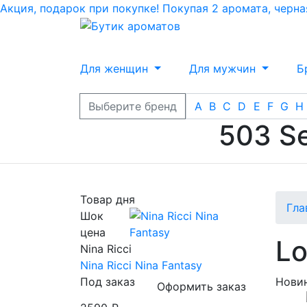
Акция, подарок при покупке! Покупая 2 аромата, черн
Для женщин
Для мужчин
Б
Выберите бренд
A
B
C
D
E
F
G
H
503 Se
Товар дня
Гла
Шок
цена
L
Nina Ricci
Nina Ricci Nina Fantasy
Под заказ
Нови
Оформить заказ