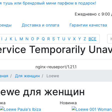
ая тушь или брендовый мини парфюм в подарок!
Ежедневно с 9:00 
ренды
Доставка и оплата
Гарантии качества
I
J
K
L
M
N
O
P
Q
R
S
T
U
V
X
Y
Z
ВСЕ
rvice Temporarily Unav
nginx-reuseport/1.21.1
вная
Для женщин
Loewe
oewe для женщин
нка
Новинка