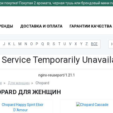
ри покупке! Покупая 2 аромата, черная тушь или брендовый мини 
РЕНДЫ
ДОСТАВКА И ОПЛАТА
ГАРАНТИИ КАЧЕСТВА
J
K
L
M
N
O
P
Q
R
S
T
U
V
X
Y
Z
ВСЕ
 Service Temporarily Unavail
nginx-reuseport/1.21.1
я
Для женщин
Chopard
OPARD ДЛЯ ЖЕНЩИН